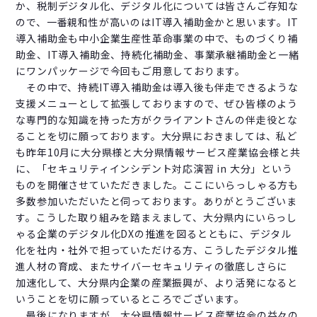
か、税制デジタル化、デジタル化については皆さんご存知な
ので、一番親和性が高いのはIT導入補助金かと思います。IT
導入補助金も中小企業生産性革命事業の中で、ものづくり補
助金、IT導入補助金、持続化補助金、事業承継補助金と一緒
にワンパッケージで今回もご用意しております。
その中で、持続IT導入補助金は導入後も伴走できるような
支援メニューとして拡張しておりますので、ぜひ皆様のよう
な専門的な知識を持った方がクライアントさんの伴走役とな
ることを切に願っております。大分県におきましては、私ど
も昨年10月に大分県様と大分県情報サービス産業協会様と共
に、「セキュリティインシデント対応演習 in 大分」という
ものを開催させていただきました。ここにいらっしゃる方も
多数参加いただいたと伺っております。ありがとうございま
す。こうした取り組みを踏まえまして、大分県内にいらっし
ゃる企業のデジタル化DXの推進を図るとともに、デジタル
化を社内・社外で担っていただける方、こうしたデジタル推
進人材の育成、またサイバーセキュリティの徹底しさらに
加速化して、大分県内企業の産業振興が、より活発になると
いうことを切に願っているところでございます。
最後になりますが、大分県情報サービス産業協会の益々の