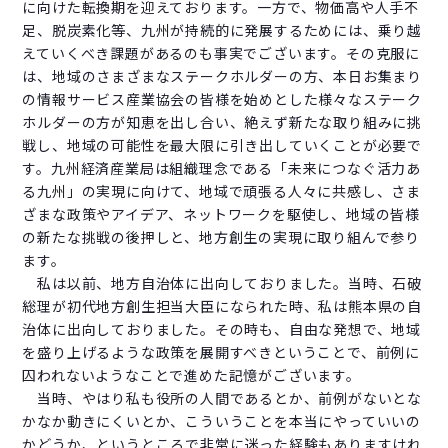
に向けた転換期を迎えております。一方で、物価高や人手不
足、脱炭素化等、九州が持続的に発展するためには、乗り越
えていくべき課題があるのも事実でございます。その克服に
は、地域のさまざまなステークホルダーの方、本日お集まり
の情報サービス産業協会の皆様を始めとした様々なステーク
ホルダーの方が知恵を出し合い、絶えず新たな取り組みに挑
戦し、地域の可能性を最大限に引き出していくことが必要で
す。九州経済産業局は組織理念である「未来につなぐ活力あ
る九州」の実現に向けて、地域で頑張る人々に共感し、さま
ざまな政策やアイデア、ネットワークを駆使し、地域の皆様
の新たな挑戦の後押しと、地方創生の実現に取り組んで参り
ます。
私は以前、地方自治体に出向しておりました。当時、石破
総理が初代地方創生担当大臣になられた時、私は熊本県の自
治体に出向しておりました。その時も、自由な発想で、地域
を盛り上げるような政策を展開すべきということで、前例に
囚われないようなことで進めた記憶がございます。
当時、やはり私も役所の人間であるとか、前例がないとな
かなか動きにくいとか、こういうことを本当にやっていいの
かどうか、というところで非常に迷った経験もありますけれ