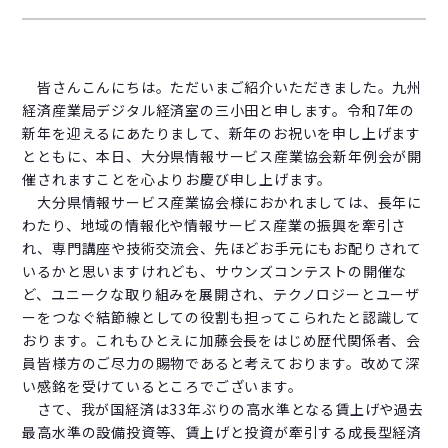
皆さんこんにちは。ただいまご紹介いただきました。九州
経済産業局デジタル経済室の三小田と申します。令和7年の
新年を迎えるにあたりまして、新年のお祝いを申し上げます
とともに、本日、大分県情報サービス産業協会新年例会が開
催されますことを心よりお慶び申し上げます。
大分県情報サービス産業協会様におかれましては、長年に
わたり、地域の情報化や情報サービス産業の振興を牽引さ
れ、専門講座や技術交流会、先ほどお手元にもお配りされて
いるかと思いますけれども、サウンズコンテストの開催な
ど、ユニークな取り組みを展開され、テクノロジーとユーザ
ーをつなぐ結節線としての役割も担ってこられたと認識して
おります。これもひとえに加藤会長をはじめ歴代関係者、会
員皆様方のご尽力の賜物であると考えております。改めて深
い感銘を受けているところでございます。
さて、我が国経済は33年ぶりの高水準となる賃上げや過去
最高水準の設備投資等、賃上げと投資が牽引する成長型経済