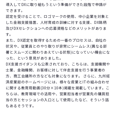
導入してDXに取り組もうという準備ができた段階で申請が
できます。
認定を受けることで、ロゴマークの使用、中小企業を対象と
した金融支援措置、人材育成の訓練に対する支援、DX銘柄
及びDXセレクションへの応募資格などのメリットがありま
す。
また、DX認定を取得するための一番のプロセスは、自社の
状況や、従業員とのやり取りが非常にシームレス(異なる部
署とスムーズに関わりあえている状態)になっていい機会にな
った、という意見がありました。
DX支援ガイダンスも公表されており、こちらは、支援機関や
士業、金融機関、お客様に対して伴走支援を行う事業者の
方、商工会議所の方なども対象になります。 さらに、九州経
済産業局のホームページには、様々な産業とITの組み合わせ
に関する教育用動画(30分×10本)掲載を掲載しています。こ
ちらは、教育現場での活用や、営業担当者が営業先の購買担
当の方とセッションの入口として使用したなど、そういう話
もあるそうです。