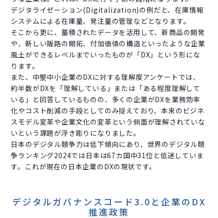
デジタライゼーション(Digitalization)の例だと、在庫情報
システムによる在庫量、発注量の管理などとなります。
そこから更に、蓄積されたデータを活用して、新商品の開発
や、新しい販路の開拓、付加価値の構造といったような企業
風土ができるレベルまでいったものが「DX」という形にな
ります。
また、中堅中小企業のDXに対する理解度アンケートでは、
約半数がDXを「理解している」または「ある程度理解して
いる」と回答しているものの、多くの企業がDXを業務効率
化やコスト削減の手段としてのみ捉えており、本来のビジネ
スモデル変革や企業文化の変革という側面が理解されていな
いという課題が浮き彫りになりました。
日本のデジタル競争力は低下傾向にあり、世界のデジタル競
争ランキング2024では日本は67カ国中31位と低迷していま
す。これが現在の日本企業のDXの現状です。
デジタルガバナンスコード3.0と企業のDX
推進政策