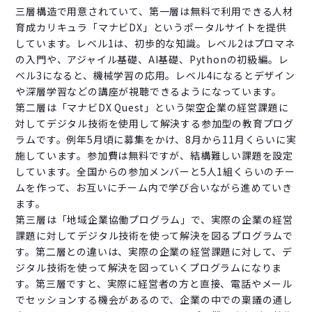
三層構造で用意されていて、第一層は無料で利用できる人材
育成カリキュラ「マナビDX」というポータルサイトを提供
しています。レベル1は、初歩的な知識。レベル2はプロマネ
の入門や、アジャイル基礎、AI基礎、Pythonの初級編。レ
ベル3になると、機械学習の応用。レベル4になるとデザイン
や深層学習などの講座が視聴できるようになっています。
第二層は「マナビDX Quest」という架空企業の経営課題に
対してデジタル技術を使用して解決する参加型の教育プログ
ラムです。例年5月頃に募集をかけ、8月から11月くらいに実
施しています。参加費は無料ですが、結構難しい課題を設定
しています。全国からの参加メンバーと5人1組くらいのチー
ムを作って、お互いにチーム内で学び合いながら進めていき
ます。
第三層は「地域企業協働プログラム」で、実際の企業の経営
課題に対してデジタル技術を使って解決を図るプログラムで
す。第二層との違いは、実際の企業の経営課題に対して、デ
ジタル技術を使って解決を図っていくプログラムになりま
す。第三層ですと、実際に経営者の方と直接、電話やメール
でセッションする機会があるので、企業の中での稟議の通し